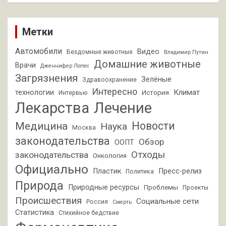
Метки
Автомобили
Видео
Бездомные животные
Владимир Путин
Домашние животные
Врачи
Дженнифер Лопес
Загрязнения
Зелёные
Здравоохранение
Интересно
Климат
технологии
История
Интервью
Лекарства
Лечение
Новости
Медицина
Наука
Москва
законодательства
Обзор
ООПТ
Отходы
законодательства
Онкология
Официально
Пластик
Пресс-релиз
Политика
Природа
Природные ресурсы
Проблемы
Проекты
Происшествия
Социальные сети
Россия
Смерть
Статистика
Стихийное бедствие