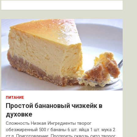
к
ПИТАНИЕ
Простой банановый чизкейк в
духовке
Сложность Низкая Ингредиенты творог
обезжиренный 500 г бананы 6 шт. яйца 1 шт. мука 2
ст.л. Приготовление: Протереть сквозь сито творог.