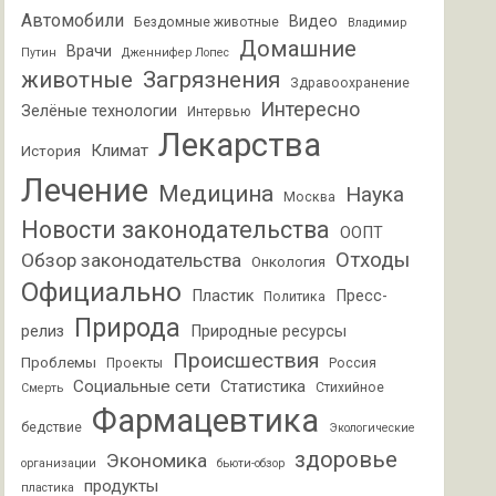
Автомобили
Видео
Бездомные животные
Владимир
Домашние
Врачи
Путин
Дженнифер Лопес
животные
Загрязнения
Здравоохранение
Интересно
Зелёные технологии
Интервью
Лекарства
Климат
История
Лечение
Медицина
Наука
Москва
Новости законодательства
ООПТ
Отходы
Обзор законодательства
Онкология
Официально
Пластик
Пресс-
Политика
Природа
релиз
Природные ресурсы
Происшествия
Проблемы
Проекты
Россия
Социальные сети
Статистика
Стихийное
Смерть
Фармацевтика
бедствие
Экологические
здоровье
Экономика
организации
бьюти-обзор
продукты
пластика