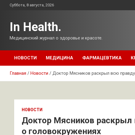
Перейти
Суббота, 8 августа, 2026
к
содержимому
In Health.
Медицинский журнал о здоровье и красоте.
НОВОСТИ
МЕДИЦИНА
ФАРМАЦЕВТИКА
К
Главная
Новости
Доктор Мясников раскрыл всю правду
НОВОСТИ
Доктор Мясников раскрыл 
о головокружениях