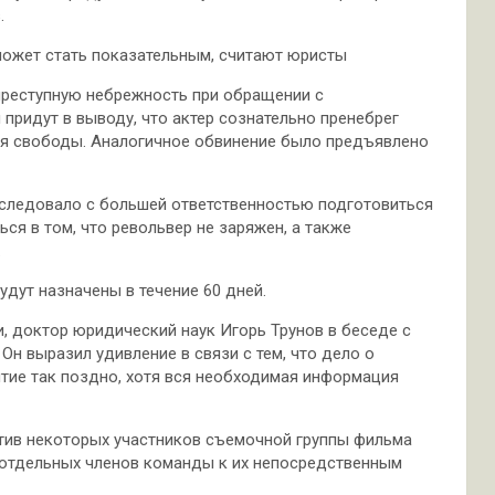
.
может стать показательным, считают юристы
преступную небрежность при обращении с
придут в выводу, что актер сознательно пренебрег
ния свободы. Аналогичное обвинение было предъявлено
 следовало с большей ответственностью подготовиться
ся в том, что револьвер не заряжен, а также
.
удут назначены в течение 60 дней.
и, доктор юридический наук Игорь Трунов в беседе с
н выразил удивление в связи с тем, что дело о
итие так поздно, хотя вся необходимая информация
ротив некоторых участников съемочной группы фильма
 отдельных членов команды к их непосредственным