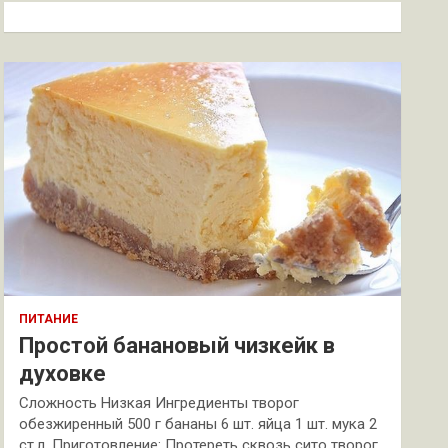
к
ПИТАНИЕ
Простой банановый чизкейк в
духовке
Сложность Низкая Ингредиенты творог
обезжиренный 500 г бананы 6 шт. яйца 1 шт. мука 2
ст.л. Приготовление: Протереть сквозь сито творог.