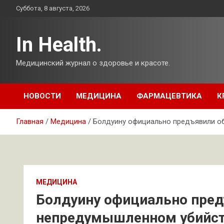
Перейти
Суббота, 8 августа, 2026
к
содержимому
In Health.
Медицинский журнал о здоровье и красоте.
НОВОСТИ
МЕДИЦИНА
ФАРМАЦЕВТИКА
К
Главная
Медицина
Болдуину официально предъявили о
МЕДИЦИНА
Болдуину официально пред
непредумышленном убийс