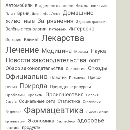
Автомобили
Видео
Бездомные животные
Владимир
Домашние
Врачи
Путин
Дженнифер Лопес
животные
Загрязнения
Здравоохранение
Интересно
Зелёные технологии
Интервью
Лекарства
Климат
История
Лечение
Медицина
Наука
Москва
Новости законодательства
ООПТ
Отходы
Обзор законодательства
Онкология
Официально
Пластик
Пресс-
Политика
Природа
релиз
Природные ресурсы
Происшествия
Проблемы
Проекты
Россия
Социальные сети
Статистика
Стихийное
Смерть
Фармацевтика
бедствие
Экологические
здоровье
Экономика
организации
бьюти-обзор
продукты
пластика