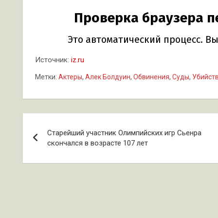
Источник:
iz.ru
Метки:
Актеры
,
Алек Болдуин
,
Обвинения
,
Суды
,
Убийст
Навигация
Старейший участник Олимпийских игр Сьенра
по
скончался в возрасте 107 лет
записям