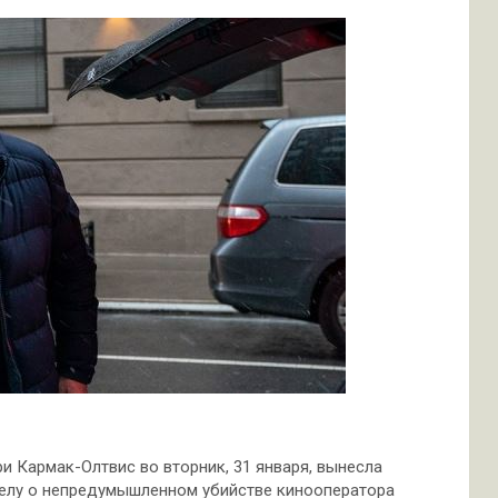
 Кармак-Олтвис во вторник, 31 января, вынесла
делу о непредумышленном убийстве кинооператора