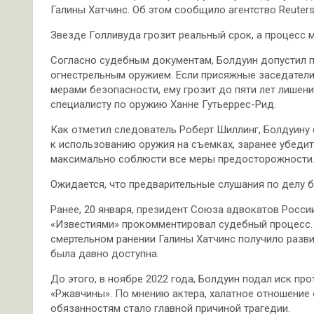
Галины Хатчинс. Об этом сообщило агентство Reuters
Звезде Голливуда грозит реальный срок, а процесс 
Согласно судебным документам, Болдуин допустил 
огнестрельным оружием. Если присяжные заседатели 
мерами безопасности, ему грозит до пяти лет лише
специалисту по оружию Ханне Гутьеррес-Рид.
Как отметил следователь Роберт Шиллинг, Болдуину
к использованию оружия на съемках, заранее убедить
максимально соблюсти все меры предосторожности
Ожидается, что предварительные слушания по делу б
Ранее, 20 января, президент Союза адвокатов Росси
«Известиями» прокомментировал судебный процесс. О
смертельном ранении Галины Хатчинс получило разв
была давно доступна.
До этого, в ноябре 2022 года, Болдуин подал иск п
«Ржавчины». По мнению актера, халатное отношение
обязанностям стало главной причиной трагедии.