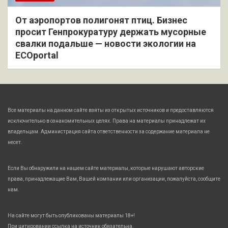
От аэропортов полигонят птиц. Бизнес
просит Генпрокуратуру держать мусорные
свалки подальше — новости экологии на
ECOportal
Все материалы на данном сайте взяты из открытых источников и предоставляются
исключительно в ознакомительных целях. Права на материалы принадлежат их
владельцам. Администрация сайта ответственности за содержание материала не
несет.
Если Вы обнаружили на нашем сайте материалы, которые нарушают авторские
права, принадлежащие Вам, Вашей компании или организации, пожалуйста, сообщите
нам.
На сайте могут быть опубликованы материалы 18+!
При цитировании ссылка на источник обязательна.