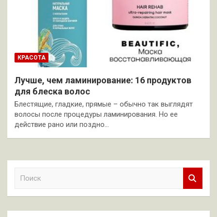
КРАСОТА
Лучше, чем ламинирование: 16 продуктов
для блеска волос
Блестящие, гладкие, прямые – обычно так выглядят
волосы после процедуры ламинирования. Но ее
действие рано или поздно…
П
о
и
с
к