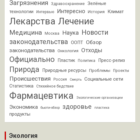
Загрязнения
Зелёные
Здравоохранение
Интересно
Климат
технологии
История
Интервью
Лекарства
Лечение
Новости
Медицина
Наука
Москва
законодательства
Обзор
ООПТ
Отходы
законодательства
Онкология
Официально
Пластик
Пресс-релиз
Политика
Природа
Природные ресурсы
Проблемы
Проекты
Происшествия
Социальные сети
Россия
Смерть
Статистика
Стихийное бедствие
Фармацевтика
Экологические организации
здоровье
Экономика
бьюти-обзор
пластика
продукты
Экология