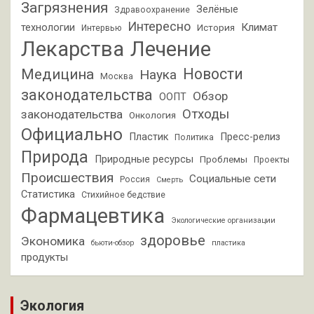
Загрязнения
Зелёные
Здравоохранение
Интересно
Климат
технологии
История
Интервью
Лекарства
Лечение
Новости
Медицина
Наука
Москва
законодательства
Обзор
ООПТ
Отходы
законодательства
Онкология
Официально
Пластик
Пресс-релиз
Политика
Природа
Природные ресурсы
Проблемы
Проекты
Происшествия
Социальные сети
Россия
Смерть
Статистика
Стихийное бедствие
Фармацевтика
Экологические организации
здоровье
Экономика
бьюти-обзор
пластика
продукты
Экология