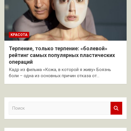
КРАСОТА
Терпение, только терпение: «болевой»
рейтинг самых популярных пластических
операций
Кадр из фильма «Кожа, в которой я живу» Боязнь
боли – одна из основных причин отказа от…
П
о
и
с
к