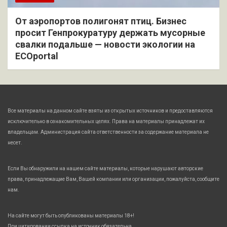
От аэропортов полигонят птиц. Бизнес
просит Генпрокуратуру держать мусорные
свалки подальше — новости экологии на
ECOportal
Все материалы на данном сайте взяты из открытых источников и предоставляются
исключительно в ознакомительных целях. Права на материалы принадлежат их
владельцам. Администрация сайта ответственности за содержание материала не
несет.
Если Вы обнаружили на нашем сайте материалы, которые нарушают авторские
права, принадлежащие Вам, Вашей компании или организации, пожалуйста, сообщите
нам.
На сайте могут быть опубликованы материалы 18+!
При цитировании ссылка на источник обязательна.