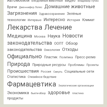
Автомобили
Видео
Бездомные животные
Владимир Путин
Домашние животные
Врачи
Дженнифер Лопес
Загрязнения
Зелёные
Здравоохранение
Интересно
Климат
технологии
История
Интервью
Лекарства
Лечение
Новости
Медицина
Наука
Москва
законодательства
Обзор
ООПТ
Отходы
законодательства
Онкология
Официально
Пластик
Пресс-релиз
Политика
Природа
Природные ресурсы
Проблемы
Проекты
Происшествия
Социальные сети
Россия
Смерть
Статистика
Стихийное бедствие
Фармацевтика
Экологические организации
здоровье
Экономика
бьюти-обзор
пластика
продукты