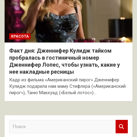
КРАСОТА
Факт дня: Дженнифер Кулидж тайком
пробралась в гостиничный номер
Дженнифер Лопес, чтобы узнать, какие у
нее накладные ресницы
Кадр из фильма «Американский пирог» Дженнифер
Кулидж подарила нам маму Стифлера («Американский
пирог»), Таню Маккуад («Белый лотос»)…
П
о
и