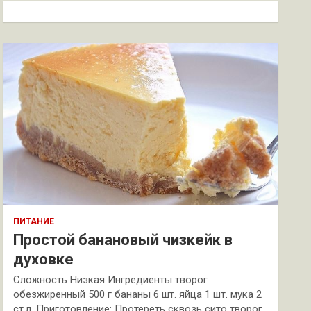
к
ПИТАНИЕ
Простой банановый чизкейк в
духовке
Сложность Низкая Ингредиенты творог
обезжиренный 500 г бананы 6 шт. яйца 1 шт. мука 2
ст.л. Приготовление: Протереть сквозь сито творог.