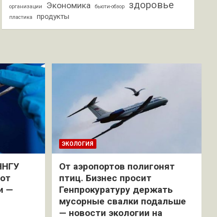
здоровье
Экономика
организации
бьюти-обзор
продукты
пластика
ЭКОЛОГИЯ
ННГУ
От аэропортов полигонят
 от
птиц. Бизнес просит
и —
Генпрокуратуру держать
мусорные свалки подальше
— новости экологии на