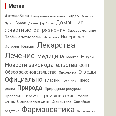
Метки
Автомобили
Видео
Бездомные животные
Владимир
Домашние
Врачи
Путин
Дженнифер Лопес
животные
Загрязнения
Здравоохранение
Интересно
Зелёные технологии
Интервью
Лекарства
Климат
История
Лечение
Медицина
Наука
Москва
Новости законодательства
ООПТ
Отходы
Обзор законодательства
Онкология
Официально
Пластик
Пресс-
Политика
Природа
релиз
Природные ресурсы
Происшествия
Проблемы
Проекты
Россия
Социальные сети
Статистика
Стихийное
Смерть
Фармацевтика
бедствие
Экологические