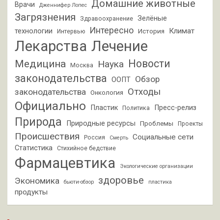
Домашние животные
Врачи
Дженнифер Лопес
Загрязнения
Зелёные
Здравоохранение
Интересно
Климат
технологии
История
Интервью
Лекарства
Лечение
Новости
Медицина
Наука
Москва
законодательства
Обзор
ООПТ
Отходы
законодательства
Онкология
Официально
Пластик
Пресс-релиз
Политика
Природа
Природные ресурсы
Проблемы
Проекты
Происшествия
Социальные сети
Россия
Смерть
Статистика
Стихийное бедствие
Фармацевтика
Экологические организации
здоровье
Экономика
бьюти-обзор
пластика
продукты