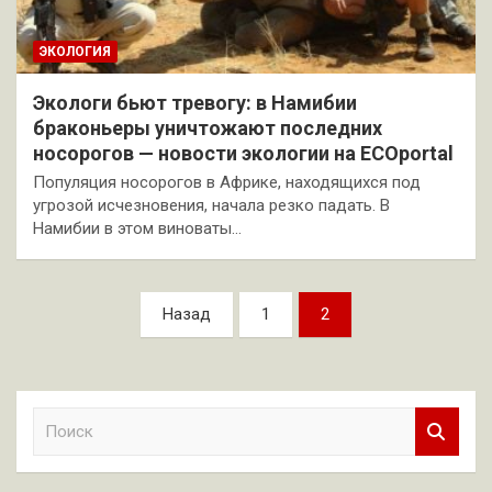
ЭКОЛОГИЯ
Экологи бьют тревогу: в Намибии
браконьеры уничтожают последних
носорогов — новости экологии на ECOportal
Популяция носорогов в Африке, находящихся под
угрозой исчезновения, начала резко падать. В
Намибии в этом виноваты…
Пагинация
Назад
1
2
записей
П
о
и
с