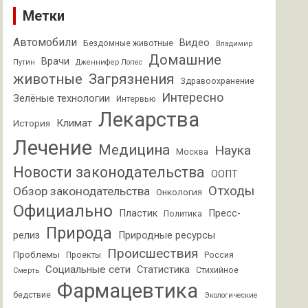
Метки
Автомобили
Видео
Бездомные животные
Владимир
Домашние
Врачи
Путин
Дженнифер Лопес
животные
Загрязнения
Здравоохранение
Интересно
Зелёные технологии
Интервью
Лекарства
Климат
История
Лечение
Медицина
Наука
Москва
Новости законодательства
ООПТ
Отходы
Обзор законодательства
Онкология
Официально
Пластик
Пресс-
Политика
Природа
релиз
Природные ресурсы
Происшествия
Проблемы
Проекты
Россия
Социальные сети
Статистика
Стихийное
Смерть
Фармацевтика
бедствие
Экологические