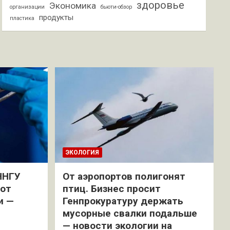
здоровье
Экономика
организации
бьюти-обзор
продукты
пластика
ЭКОЛОГИЯ
ННГУ
От аэропортов полигонят
 от
птиц. Бизнес просит
и —
Генпрокуратуру держать
мусорные свалки подальше
— новости экологии на