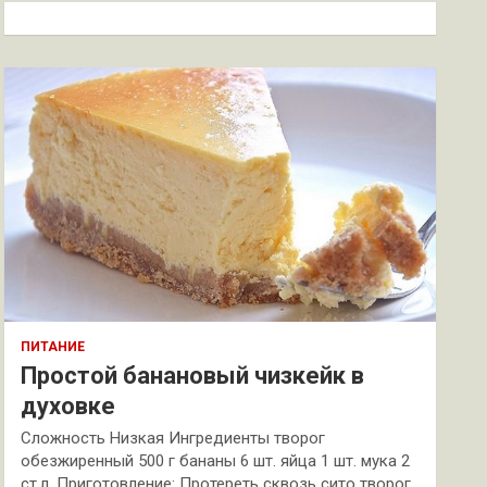
к
ПИТАНИЕ
Простой банановый чизкейк в
духовке
Сложность Низкая Ингредиенты творог
обезжиренный 500 г бананы 6 шт. яйца 1 шт. мука 2
ст.л. Приготовление: Протереть сквозь сито творог.