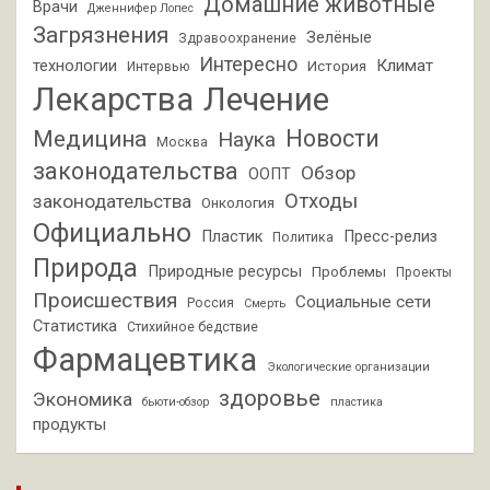
Домашние животные
Врачи
Дженнифер Лопес
Загрязнения
Зелёные
Здравоохранение
Интересно
Климат
технологии
История
Интервью
Лекарства
Лечение
Новости
Медицина
Наука
Москва
законодательства
Обзор
ООПТ
Отходы
законодательства
Онкология
Официально
Пластик
Пресс-релиз
Политика
Природа
Природные ресурсы
Проблемы
Проекты
Происшествия
Социальные сети
Россия
Смерть
Статистика
Стихийное бедствие
Фармацевтика
Экологические организации
здоровье
Экономика
бьюти-обзор
пластика
продукты