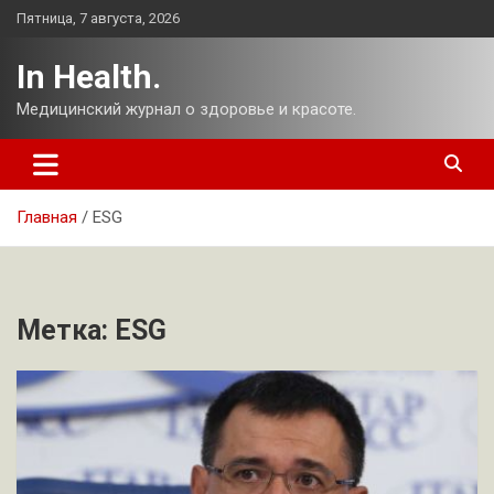
Перейти
Пятница, 7 августа, 2026
к
содержимому
In Health.
Медицинский журнал о здоровье и красоте.
Главная
ESG
Метка:
ESG