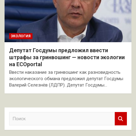
ЭКОЛОГИЯ
Депутат Госдумы предложил ввести
штрафы за гринвошинг — новости экологии
на ECOportal
Ввести наказание за гринвошинг как разновидность
экологического обмана предложил депутат Госдумы
Валерий Селезнёв (ЛДПР). Депутат Госдумы…
П
о
и
с