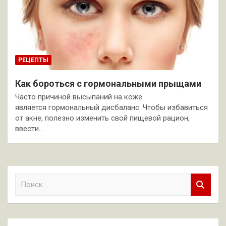
РЕЦЕПТЫ
Как бороться с гормональными прыщами
Часто причиной высыпаний на коже
является гормональный дисбаланс. Чтобы избавиться
от акне, полезно изменить свой пищевой рацион,
ввести…
П
о
и
с
к