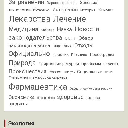
Загрязнения
Зелёные
Здравоохранение
Интересно
Климат
технологии
История
Интервью
Лекарства
Лечение
Новости
Медицина
Наука
Москва
законодательства
Обзор
ООПТ
Отходы
законодательства
Онкология
Официально
Пластик
Пресс-релиз
Политика
Природа
Природные ресурсы
Проблемы
Проекты
Происшествия
Социальные сети
Россия
Смерть
Статистика
Стихийное бедствие
Фармацевтика
Экологические организации
здоровье
Экономика
бьюти-обзор
пластика
продукты
Экология