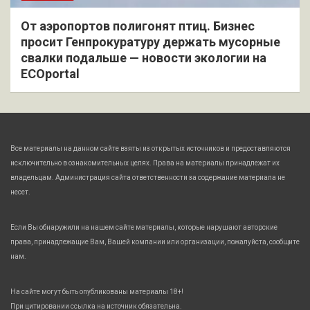
От аэропортов полигонят птиц. Бизнес
просит Генпрокуратуру держать мусорные
свалки подальше — новости экологии на
ECOportal
Все материалы на данном сайте взяты из открытых источников и предоставляются
исключительно в ознакомительных целях. Права на материалы принадлежат их
владельцам. Администрация сайта ответственности за содержание материала не
несет.
Если Вы обнаружили на нашем сайте материалы, которые нарушают авторские
права, принадлежащие Вам, Вашей компании или организации, пожалуйста, сообщите
нам.
На сайте могут быть опубликованы материалы 18+!
При цитировании ссылка на источник обязательна.