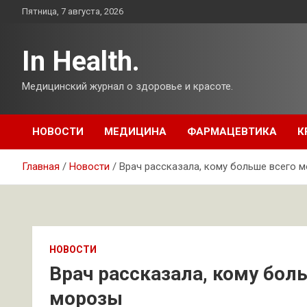
Перейти
Пятница, 7 августа, 2026
к
содержимому
In Health.
Медицинский журнал о здоровье и красоте.
НОВОСТИ
МЕДИЦИНА
ФАРМАЦЕВТИКА
К
Главная
Новости
Врач рассказала, кому больше всего 
НОВОСТИ
Врач рассказала, кому бол
морозы