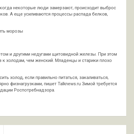
 когда некоторые люди замерзают, происходит выброс
иков. А еще усиливаются процессы распада белков,
етом и другими недугами щитовидной железы. При этом
в к холодам, чем женский. Младенцы и старики плохо
ить холод, если правильно питаться, закаливаться,
рно физнагрузками, пишет Talknеws.ru Зимой требуется
ндации Роспотребнадзора.