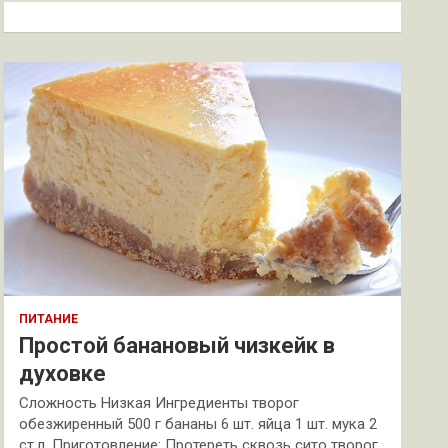
к
ПИТАНИЕ
Простой банановый чизкейк в
духовке
Сложность Низкая Ингредиенты творог
обезжиренный 500 г бананы 6 шт. яйца 1 шт. мука 2
ст.л. Приготовление: Протереть сквозь сито творог.