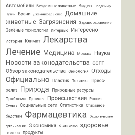
Автомобили
Видео
Бездомные животные
Владимир
Домашние
Врачи
Путин
Дженнифер Лопес
животные
Загрязнения
Здравоохранение
Интересно
Зелёные технологии
Интервью
Лекарства
Климат
История
Лечение
Медицина
Наука
Москва
Новости законодательства
ООПТ
Отходы
Обзор законодательства
Онкология
Официально
Пластик
Пресс-
Политика
Природа
релиз
Природные ресурсы
Происшествия
Проблемы
Проекты
Россия
Социальные сети
Статистика
Стихийное
Смерть
Фармацевтика
бедствие
Экологические
здоровье
Экономика
организации
бьюти-обзор
продукты
пластика