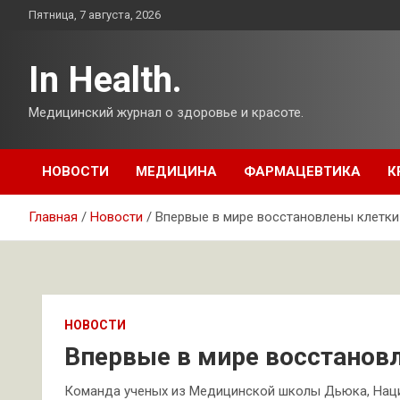
Перейти
Пятница, 7 августа, 2026
к
содержимому
In Health.
Медицинский журнал о здоровье и красоте.
НОВОСТИ
МЕДИЦИНА
ФАРМАЦЕВТИКА
К
Главная
Новости
Впервые в мире восстановлены клетки
НОВОСТИ
Впервые в мире восстанов
Команда ученых из Медицинской школы Дьюка, Наци