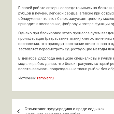
В своей работе авторы сосредоточились на белке ин
рубцов в печени, легких и сердце, а также при остр
обнаружили, что этот белок запускает цепочку моле
приводит к воспалению, фиброзу и потере функции ор
Однако при блокировке этого процесса путем введени
пролиферация (разрастание ткани) клеток почечных 
воспаления, что приводит состояние почек снова в з
заставляет пересмотреть существующие методы лече
В декабре 2022 года немецкие специалисты изучили 
модели рыбок данио, что белок гранулин, который р
восстанавливать поврежденные ткани рыбок без обр
Источник:
rambler.ru
Навигация
Стоматолог предупредила о вреде соды как