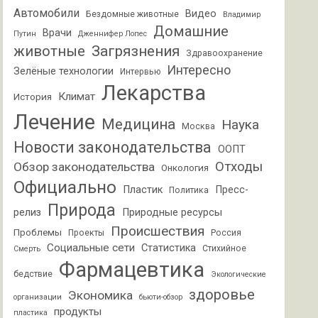
Автомобили
Видео
Бездомные животные
Владимир
Домашние
Врачи
Путин
Дженнифер Лопес
животные
Загрязнения
Здравоохранение
Интересно
Зелёные технологии
Интервью
Лекарства
Климат
История
Лечение
Медицина
Наука
Москва
Новости законодательства
ООПТ
Отходы
Обзор законодательства
Онкология
Официально
Пластик
Пресс-
Политика
Природа
релиз
Природные ресурсы
Происшествия
Проблемы
Проекты
Россия
Социальные сети
Статистика
Стихийное
Смерть
Фармацевтика
бедствие
Экологические
здоровье
Экономика
организации
бьюти-обзор
продукты
пластика