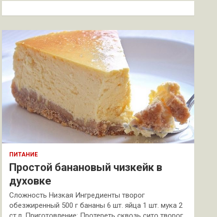
к
ПИТАНИЕ
Простой банановый чизкейк в
духовке
Сложность Низкая Ингредиенты творог
обезжиренный 500 г бананы 6 шт. яйца 1 шт. мука 2
ст.л. Приготовление: Протереть сквозь сито творог.