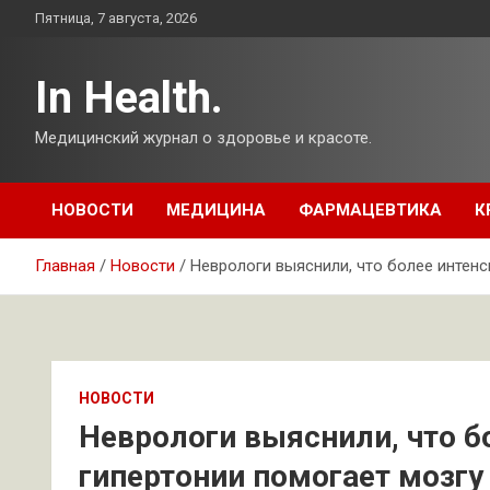
Перейти
Пятница, 7 августа, 2026
к
содержимому
In Health.
Медицинский журнал о здоровье и красоте.
НОВОСТИ
МЕДИЦИНА
ФАРМАЦЕВТИКА
К
Главная
Новости
Неврологи выяснили, что более интенс
НОВОСТИ
Неврологи выяснили, что б
гипертонии помогает мозгу