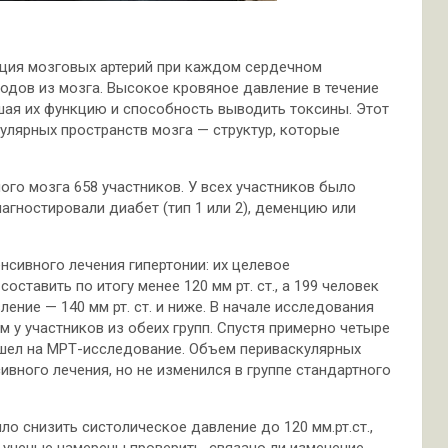
ация мозговых артерий при каждом сердечном
дов из мозга. Высокое кровяное давление в течение
шая их функцию и способность выводить токсины. Этот
лярных пространств мозга — структур, которые
го мозга 658 участников. У всех участников было
иагностировали диабет (тип 1 или 2), деменцию или
нсивного лечения гипертонии: их целевое
ставить по итогу менее 120 мм рт. ст., а 199 человек
ление — 140 мм рт. ст. и ниже. В начале исследования
у участников из обеих групп. Спустя примерно четыре
ишел на МРТ-исследование. Объем периваскулярных
ивного лечения, но не изменился в группе стандартного
ло снизить систолическое давление до 120 мм.рт.ст.,