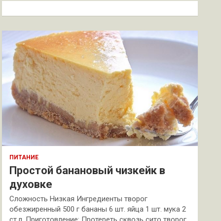
к
ПИТАНИЕ
Простой банановый чизкейк в
духовке
Сложность Низкая Ингредиенты творог
обезжиренный 500 г бананы 6 шт. яйца 1 шт. мука 2
ст.л. Приготовление: Протереть сквозь сито творог.