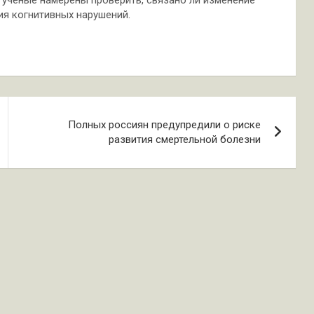
 ученые намерены проверить, связано ли изменение
ия когнитивных нарушений.
Полных россиян предупредили о риске
развития смертельной болезни