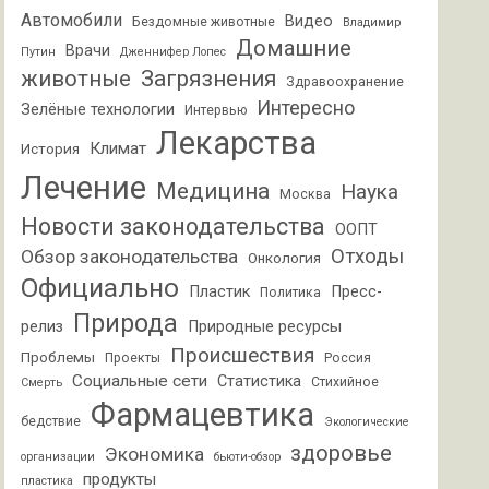
Автомобили
Видео
Бездомные животные
Владимир
Домашние
Врачи
Путин
Дженнифер Лопес
животные
Загрязнения
Здравоохранение
Интересно
Зелёные технологии
Интервью
Лекарства
Климат
История
Лечение
Медицина
Наука
Москва
Новости законодательства
ООПТ
Отходы
Обзор законодательства
Онкология
Официально
Пластик
Пресс-
Политика
Природа
релиз
Природные ресурсы
Происшествия
Проблемы
Проекты
Россия
Социальные сети
Статистика
Стихийное
Смерть
Фармацевтика
бедствие
Экологические
здоровье
Экономика
организации
бьюти-обзор
продукты
пластика