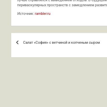
лучше справлялся с выведением отходов. В будущем
периваскулярных пространств с замедлением развит
Источник:
rambler.ru
Навигация
Салат «София» с ветчиной и копченым сыром
по
записям