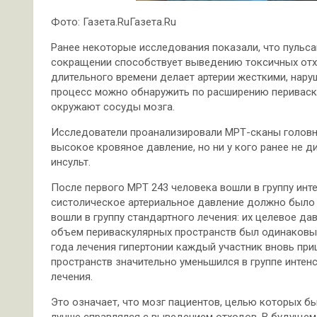
Фото: Газета.RuГазета.Ru
Ранее некоторые исследования показали, что пульс
сокращении способствует выведению токсичных отхо
длительного времени делает артерии жесткими, нару
процесс можно обнаружить по расширению периваску
окружают сосуды мозга.
Исследователи проанализировали МРТ-сканы головно
высокое кровяное давление, но ни у кого ранее не д
инсульт.
После первого МРТ 243 человека вошли в группу инте
систолическое артериальное давление должно было со
вошли в группу стандартного лечения: их целевое дав
объем периваскулярных пространств был одинаковым 
года лечения гипертонии каждый участник вновь пр
пространств значительно уменьшился в группе интенс
лечения.
Это означает, что мозг пациентов, целью которых бы