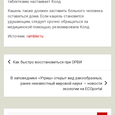
таблетками, настаивает Колд.
Кашель также должен заставить больного человека
оставаться дома. Если кашель становится
удушающим, следует срочно обращаться за
медицинской помощью, резюмировала Колд.
Источник:
rambler.ru
Навигация
Как быстро восстановиться при ОРВИ
по
записям
В заповеднике «Утриш» открыт вид ракообразных,
ранее неизвестный мировой науке — новости
экологии на ECOportal
П