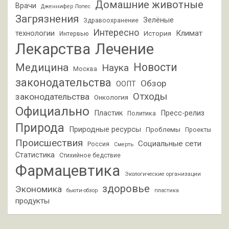
Домашние животные
Врачи
Дженнифер Лопес
Загрязнения
Зелёные
Здравоохранение
Интересно
Климат
технологии
История
Интервью
Лекарства
Лечение
Новости
Медицина
Наука
Москва
законодательства
Обзор
ООПТ
Отходы
законодательства
Онкология
Официально
Пластик
Пресс-релиз
Политика
Природа
Природные ресурсы
Проблемы
Проекты
Происшествия
Социальные сети
Россия
Смерть
Статистика
Стихийное бедствие
Фармацевтика
Экологические организации
здоровье
Экономика
бьюти-обзор
пластика
продукты