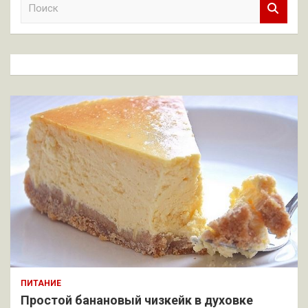
о
и
с
к
ПИТАНИЕ
Простой банановый чизкейк в духовке