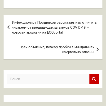
Навигация
Инфекционист Поздняков рассказал, как отличить
по
«кракен» от предыдущих штаммов COVID-19 —
новости экологии на ECOportal
записям
Врач объяснил, почему пробки в миндалинах
смертельно опасны
П
о
и
с
к