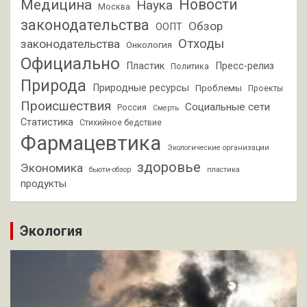
Новости
Медицина
Наука
Москва
законодательства
Обзор
ООПТ
Отходы
законодательства
Онкология
Официально
Пластик
Пресс-релиз
Политика
Природа
Природные ресурсы
Проблемы
Проекты
Происшествия
Социальные сети
Россия
Смерть
Статистика
Стихийное бедствие
Фармацевтика
Экологические организации
здоровье
Экономика
бьюти-обзор
пластика
продукты
Экология