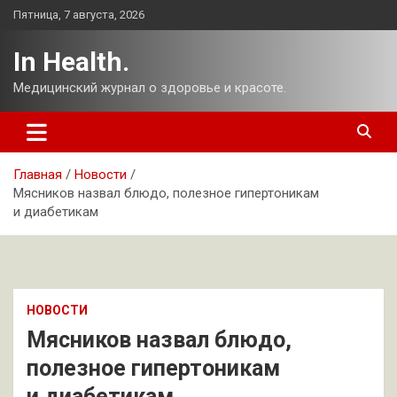
Перейти
Пятница, 7 августа, 2026
к
содержимому
In Health.
Медицинский журнал о здоровье и красоте.
Главная
Новости
Мясников назвал блюдо, полезное гипертоникам
и диабетикам
НОВОСТИ
Мясников назвал блюдо,
полезное гипертоникам
и диабетикам