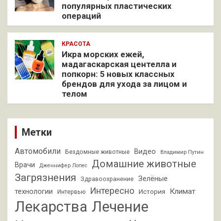
популярных пластических
операций
КРАСОТА
Икра морских ежей,
мадагаскарская центелла и
попкорн: 5 новых классных
брендов для ухода за лицом и
телом
Метки
Автомобили
Видео
Бездомные животные
Владимир Путин
Домашние животные
Врачи
Дженнифер Лопес
Загрязнения
Зелёные
Здравоохранение
Интересно
Климат
технологии
История
Интервью
Лекарства
Лечение