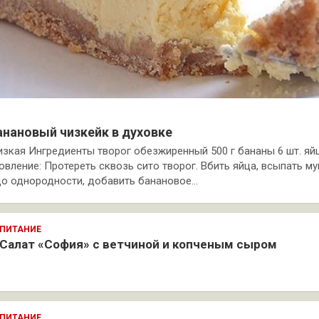
анановый чизкейк в духовке
зкая Ингредиенты творог обезжиренный 500 г бананы 6 шт. яйц
товление: Протереть сквозь сито творог. Вбить яйца, всыпать му
о однородности, добавить банановое…
ПИТАНИЕ
Салат «София» с ветчиной и копченым сыром
ПИТАНИЕ