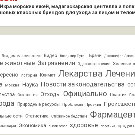
КРАСОТА
Икра морских ежей, мадагаскарская центелла и попк
новых классных брендов для ухода за лицом и тело
Видео
Врачи
Бездомные животные
Владимир Путин
Дженнифер Лопес
е животные
Загрязнения
Зелёные т
Здравоохранение
Лекарства
Лечени
ересно
Климат
История
Новости законодательства
а
Наука
ОО
Москва
Официально
Отходы
льства
Пластик
Онкология
По
рода
Происшест
Природные ресурсы
Проблемы
Проекты
Фармацев
льные сети
Статистика
Стихийное бедствие
здоровье
Экономика
продук
ганизации
бьюти-обзор
пластика