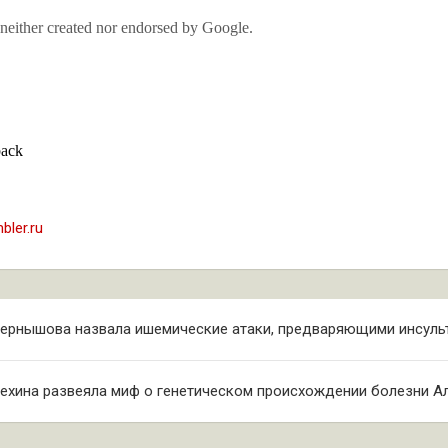
bler.ru
ия
Чернышова назвала ишемические атаки, предваряющими инсуль
ехина развеяла миф о генетическом происхождении болезни А