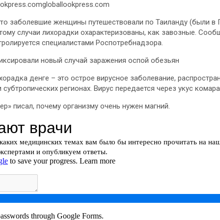
ookpress.comgloballookpress.com
что заболевшие женщины путешествовали по Таиланду (были в П
этому случаи лихорадки охарактеризованы, как завозные. Сообщ
тролируется специалистами Роспотребнадзора.
иксировали новый случай заражения оспой обезьян
хорадка денге – это острое вирусное заболевание, распростра
и субтропических регионах. Вирус передается через укус комара
ер» писал, почему организму очень нужен магний.