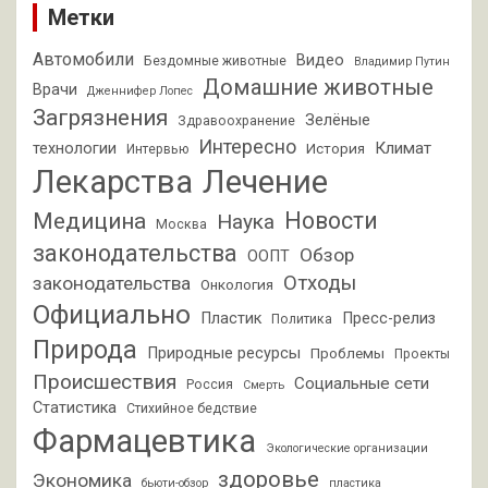
Метки
Автомобили
Видео
Бездомные животные
Владимир Путин
Домашние животные
Врачи
Дженнифер Лопес
Загрязнения
Зелёные
Здравоохранение
Интересно
Климат
технологии
История
Интервью
Лекарства
Лечение
Новости
Медицина
Наука
Москва
законодательства
Обзор
ООПТ
Отходы
законодательства
Онкология
Официально
Пластик
Пресс-релиз
Политика
Природа
Природные ресурсы
Проблемы
Проекты
Происшествия
Социальные сети
Россия
Смерть
Статистика
Стихийное бедствие
Фармацевтика
Экологические организации
здоровье
Экономика
бьюти-обзор
пластика