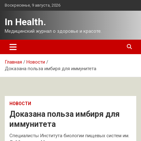
Перейти
Воскресенье, 9 августа, 2026
к
содержимому
In Health.
Медицинский журнал о здоровье и красоте.
Главная
Новости
Доказана польза имбиря для иммунитета
НОВОСТИ
Доказана польза имбиря для
иммунитета
Специалисты Института биологии пищевых систем им.