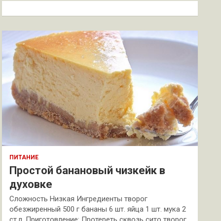
к
ПИТАНИЕ
Простой банановый чизкейк в
духовке
Сложность Низкая Ингредиенты творог
обезжиренный 500 г бананы 6 шт. яйца 1 шт. мука 2
ст.л. Приготовление: Протереть сквозь сито творог.