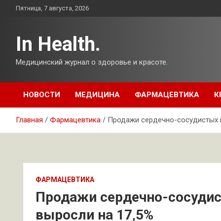
Перейти
Пятница, 7 августа, 2026
к
содержимому
In Health.
Медицинский журнал о здоровье и красоте.
НОВОСТИ
МЕДИЦИНА
ФАРМАЦЕВТИКА
К
Главная
Фармацевтика
Продажи сердечно-сосудистых п
ФАРМАЦЕВТИКА
Продажи сердечно-сосудист
выросли на 17,5%