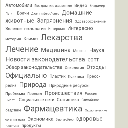
Автомобили
Видео
Бездомные животные
Владимир
Домашние
Врачи
Путин
Дженнифер Лопес
животные
Загрязнения
Здравоохранение
Интересно
Зелёные технологии
Интервью
Лекарства
Климат
История
Лечение
Медицина
Наука
Москва
Новости законодательства
ООПТ
Отходы
Обзор законодательства
Онкология
Официально
Пластик
Пресс-
Политика
Природа
релиз
Природные ресурсы
Происшествия
Проблемы
Проекты
Россия
Социальные сети
Статистика
Стихийное
Смерть
Фармацевтика
бедствие
Экологические
здоровье
Экономика
организации
бьюти-обзор
продукты
пластика