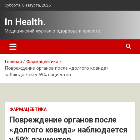
Перейти
Суббота, 8 августа, 2026
к
содержимому
In Health.
Медицинский журнал о здоровье и красоте.
Главная
Фармацевтика
Повреждение органов после «долгого ковида»
наблюдается у 59% пациентов
ФАРМАЦЕВТИКА
Повреждение органов после
«долгого ковида» наблюдается
у 59% пациентов