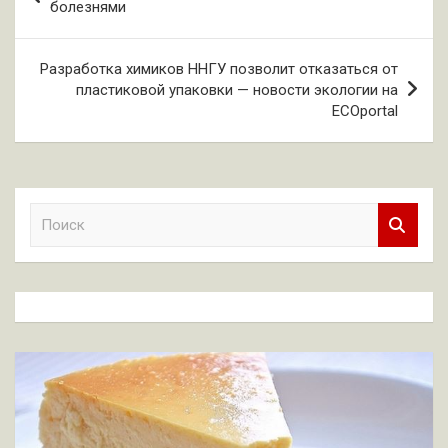
по
болезнями
записям
Разработка химиков ННГУ позволит отказаться от
пластиковой упаковки — новости экологии на
ECOportal
П
о
и
с
к