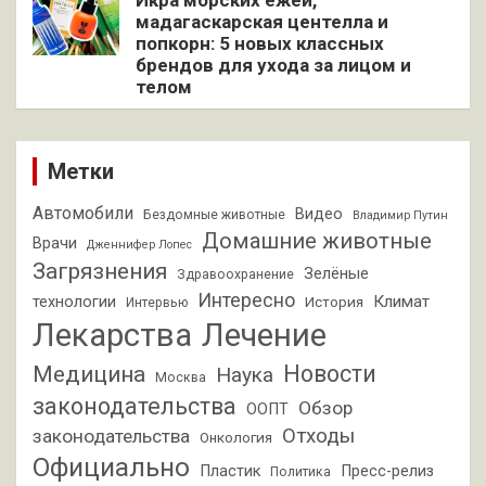
Икра морских ежей,
мадагаскарская центелла и
попкорн: 5 новых классных
брендов для ухода за лицом и
телом
Метки
Автомобили
Видео
Бездомные животные
Владимир Путин
Домашние животные
Врачи
Дженнифер Лопес
Загрязнения
Зелёные
Здравоохранение
Интересно
Климат
технологии
История
Интервью
Лекарства
Лечение
Новости
Медицина
Наука
Москва
законодательства
Обзор
ООПТ
Отходы
законодательства
Онкология
Официально
Пластик
Пресс-релиз
Политика