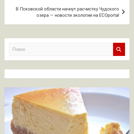
В Псковской области начнут расчистку Чудского
озера — новости экологии на ECOportal
П
о
и
с
к