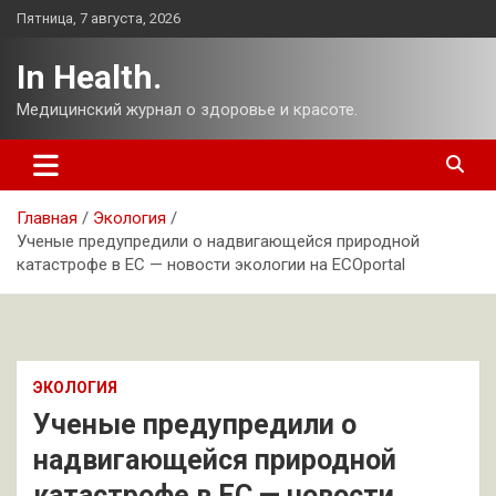
Перейти
Пятница, 7 августа, 2026
к
содержимому
In Health.
Медицинский журнал о здоровье и красоте.
Главная
Экология
Ученые предупредили о надвигающейся природной
катастрофе в ЕС — новости экологии на ECOportal
ЭКОЛОГИЯ
Ученые предупредили о
надвигающейся природной
катастрофе в ЕС — новости