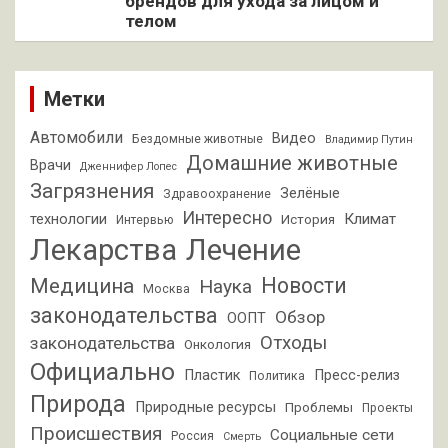
брендов для ухода за лицом и
телом
Метки
Автомобили
Видео
Бездомные животные
Владимир Путин
Домашние животные
Врачи
Дженнифер Лопес
Загрязнения
Зелёные
Здравоохранение
Интересно
Климат
технологии
История
Интервью
Лекарства
Лечение
Новости
Медицина
Наука
Москва
законодательства
Обзор
ООПТ
Отходы
законодательства
Онкология
Официально
Пластик
Пресс-релиз
Политика
Природа
Природные ресурсы
Проблемы
Проекты
Происшествия
Социальные сети
Россия
Смерть