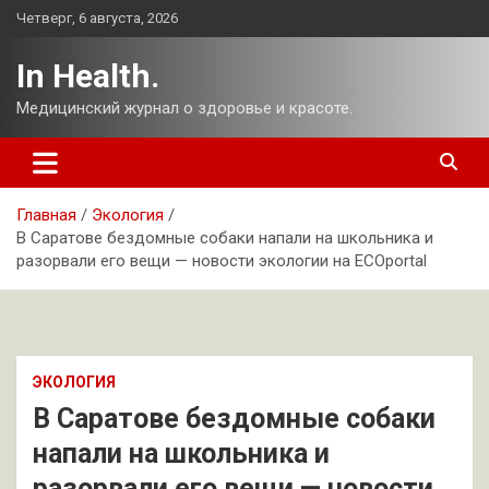
Перейти
Четверг, 6 августа, 2026
к
содержимому
In Health.
Медицинский журнал о здоровье и красоте.
Главная
Экология
В Саратове бездомные собаки напали на школьника и
разорвали его вещи — новости экологии на ECOportal
ЭКОЛОГИЯ
В Саратове бездомные собаки
напали на школьника и
разорвали его вещи — новости