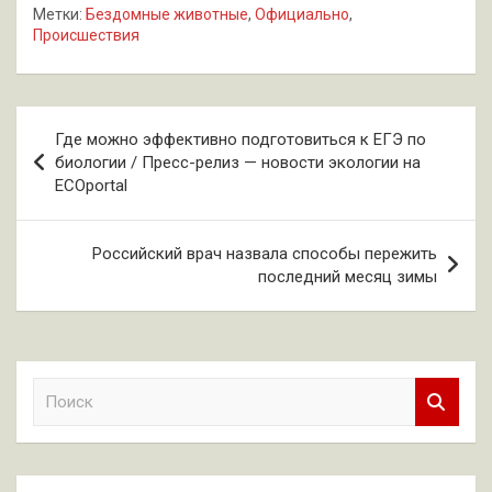
Метки:
Бездомные животные
,
Официально
,
Происшествия
Навигация
Где можно эффективно подготовиться к ЕГЭ по
по
биологии / Пресс-релиз — новости экологии на
ECOportal
записям
Российский врач назвала способы пережить
последний месяц зимы
П
о
и
с
к