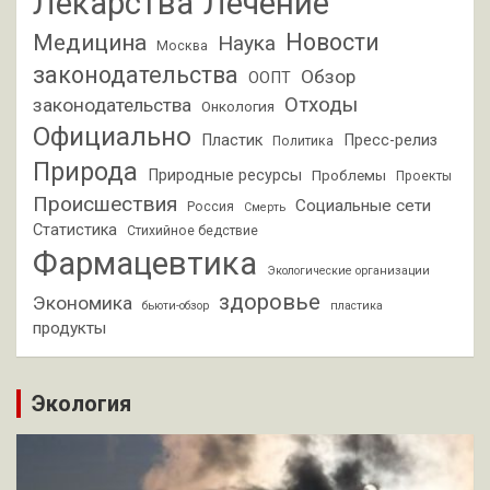
Лекарства
Лечение
Новости
Медицина
Наука
Москва
законодательства
Обзор
ООПТ
Отходы
законодательства
Онкология
Официально
Пластик
Пресс-релиз
Политика
Природа
Природные ресурсы
Проблемы
Проекты
Происшествия
Социальные сети
Россия
Смерть
Статистика
Стихийное бедствие
Фармацевтика
Экологические организации
здоровье
Экономика
бьюти-обзор
пластика
продукты
Экология