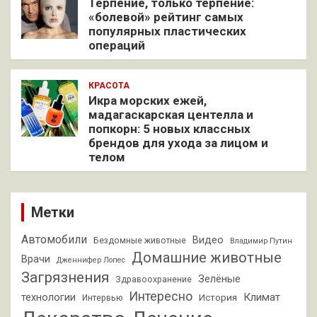
Терпение, только терпение:
«болевой» рейтинг самых
популярных пластических
операций
КРАСОТА
Икра морских ежей,
мадагаскарская центелла и
попкорн: 5 новых классных
брендов для ухода за лицом и
телом
Метки
Автомобили
Видео
Бездомные животные
Владимир Путин
Домашние животные
Врачи
Дженнифер Лопес
Загрязнения
Зелёные
Здравоохранение
Интересно
Климат
технологии
История
Интервью