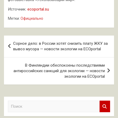
Источник:
ecoportal.su
Метки:
Официально
Навигация
Сорное дело: в России хотят снизить плату ЖКУ за
по
вывоз мусора — новости экологии на ECOportal
записям
В Финляндии обеспокоены последствиями
антироссийских санкций для экологии — новости
экологии на ECOportal
П
о
и