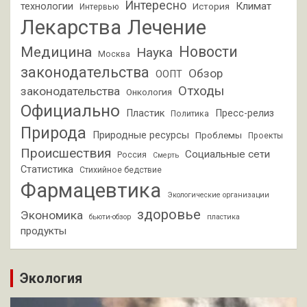
Интересно
Климат
технологии
История
Интервью
Лекарства
Лечение
Новости
Медицина
Наука
Москва
законодательства
Обзор
ООПТ
Отходы
законодательства
Онкология
Официально
Пластик
Пресс-релиз
Политика
Природа
Природные ресурсы
Проблемы
Проекты
Происшествия
Социальные сети
Россия
Смерть
Статистика
Стихийное бедствие
Фармацевтика
Экологические организации
здоровье
Экономика
бьюти-обзор
пластика
продукты
Экология