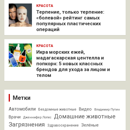
КРАСОТА
Терпение, только терпение:
«болевой» рейтинг самых
популярных пластических
операций
КРАСОТА
Икра морских ежей,
мадагаскарская центелла и
попкорн: 5 новых классных
брендов для ухода за лицом и
телом
Метки
Автомобили
Видео
Бездомные животные
Владимир Путин
Домашние животные
Врачи
Дженнифер Лопес
Загрязнения
Зелёные
Здравоохранение