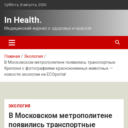
Перейти
Суббота, 8 августа, 2026
к
содержимому
In Health.
Медицинский журнал о здоровье и красоте.
Главная
Экология
В Московском метрополитене появились транспортные
брелоки с фотографиями краснокнижных животных —
новости экологии на ECOportal
ЭКОЛОГИЯ
В Московском метрополитене
появились транспортные