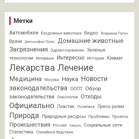
Метки
Автомобили
Видео
Бездомные животные
Владимир Путин
Домашние животные
Врачи
Дженнифер Лопес
Загрязнения
Зелёные
Здравоохранение
Интересно
Климат
технологии
История
Интервью
Лекарства
Лечение
Новости
Медицина
Наука
Москва
законодательства
Обзор
ООПТ
Отходы
законодательства
Онкология
Официально
Пластик
Пресс-релиз
Политика
Природа
Природные ресурсы
Проблемы
Проекты
Происшествия
Социальные сети
Россия
Смерть
Статистика
Стихийное бедствие