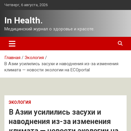
Перейти
Четверг, 6 августа, 2026
к
содержимому
In Health.
Медицинский журнал о здоровье и красоте.
Главная
Экология
В Азии усилились засухи и наводнения из-за изменения
климата — новости экологии на ECOportal
ЭКОЛОГИЯ
В Азии усилились засухи и
наводнения из-за изменения
климата — новости экологии на