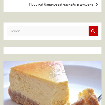
Простой банановый чизкейк в духовке
П
о
и
с
к