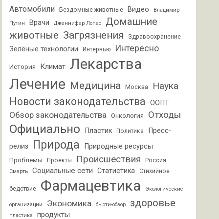
Автомобили
Видео
Бездомные животные
Владимир
Домашние
Врачи
Путин
Дженнифер Лопес
животные
Загрязнения
Здравоохранение
Интересно
Зелёные технологии
Интервью
Лекарства
Климат
История
Лечение
Медицина
Наука
Москва
Новости законодательства
ООПТ
Отходы
Обзор законодательства
Онкология
Официально
Пластик
Пресс-
Политика
Природа
релиз
Природные ресурсы
Происшествия
Проблемы
Проекты
Россия
Социальные сети
Статистика
Стихийное
Смерть
Фармацевтика
бедствие
Экологические
здоровье
Экономика
организации
бьюти-обзор
продукты
пластика