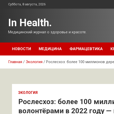
Перейти
Суббота, 8 августа, 2026
к
содержимому
In Health.
Медицинский журнал о здоровье и красоте.
НОВОСТИ
МЕДИЦИНА
ФАРМАЦЕВТИКА
К
Главная
Экология
Рослесхоз: более 100 миллионов дере
ЭКОЛОГИЯ
Рослесхоз: более 100 мил
волонтёрами в 2022 году — 