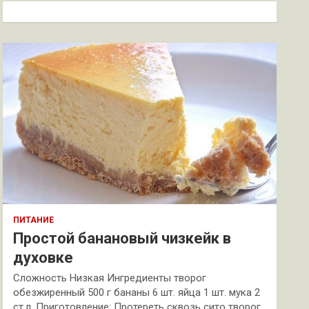
к
ПИТАНИЕ
Простой банановый чизкейк в
духовке
Сложность Низкая Ингредиенты творог
обезжиренный 500 г бананы 6 шт. яйца 1 шт. мука 2
ст.л. Приготовление: Протереть сквозь сито творог.