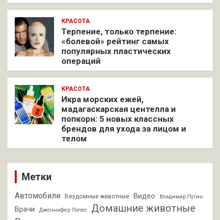
КРАСОТА
Терпение, только терпение:
«болевой» рейтинг самых
популярных пластических
операций
КРАСОТА
Икра морских ежей,
мадагаскарская центелла и
попкорн: 5 новых классных
брендов для ухода за лицом и
телом
Метки
Автомобили
Видео
Бездомные животные
Владимир Путин
Домашние животные
Врачи
Дженнифер Лопес