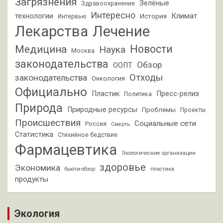
Загрязнения
Зелёные
Здравоохранение
Интересно
Климат
технологии
История
Интервью
Лекарства
Лечение
Новости
Медицина
Наука
Москва
законодательства
Обзор
ООПТ
Отходы
законодательства
Онкология
Официально
Пластик
Пресс-релиз
Политика
Природа
Природные ресурсы
Проблемы
Проекты
Происшествия
Социальные сети
Россия
Смерть
Статистика
Стихийное бедствие
Фармацевтика
Экологические организации
здоровье
Экономика
бьюти-обзор
пластика
продукты
Экология