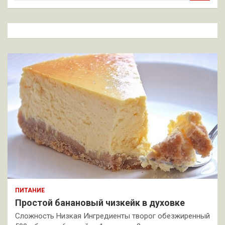
и
с
к
ПИТАНИЕ
Простой банановый чизкейк в духовке
Сложность Низкая Ингредиенты творог обезжиренный