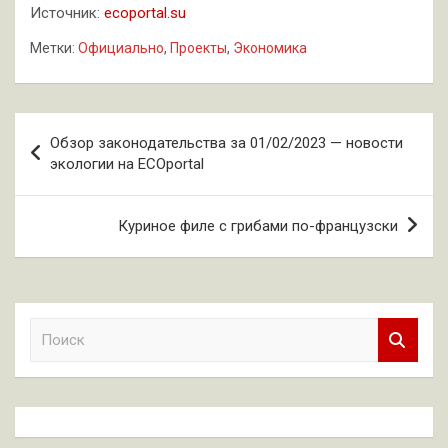
Источник:
ecoportal.su
Метки:
Официально
,
Проекты
,
Экономика
Навигация
Обзор законодательства за 01/02/2023 — новости
по
экологии на ECOportal
записям
Куриное филе с грибами по-французски
П
о
и
с
к