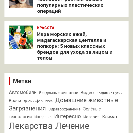
популярных пластических
операций
КРАСОТА
Икра морских ежей,
мадагаскарская центелла и
попкорн: 5 новых классных
брендов для ухода за лицом и
телом
Метки
Автомобили
Видео
Бездомные животные
Владимир Путин
Домашние животные
Врачи
Дженнифер Лопес
Загрязнения
Зелёные
Здравоохранение
Интересно
Климат
технологии
История
Интервью
Лекарства
Лечение