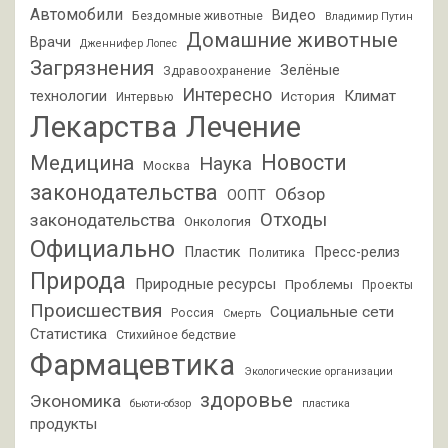
Автомобили
Видео
Бездомные животные
Владимир Путин
Домашние животные
Врачи
Дженнифер Лопес
Загрязнения
Зелёные
Здравоохранение
Интересно
Климат
технологии
История
Интервью
Лекарства
Лечение
Новости
Медицина
Наука
Москва
законодательства
Обзор
ООПТ
Отходы
законодательства
Онкология
Официально
Пластик
Пресс-релиз
Политика
Природа
Природные ресурсы
Проблемы
Проекты
Происшествия
Социальные сети
Россия
Смерть
Статистика
Стихийное бедствие
Фармацевтика
Экологические организации
здоровье
Экономика
бьюти-обзор
пластика
продукты