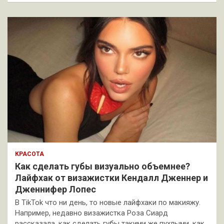
КРАСОТА
Как сделать губы визуально объемнее?
Лайфхак от визажистки Кендалл Дженнер и
Дженнифер Лопес
В TikTok что ни день, то новые лайфхаки по макияжу.
Например, недавно визажистка Роза Сиард
рассказала, как сделать губы такими же пухлыми, как