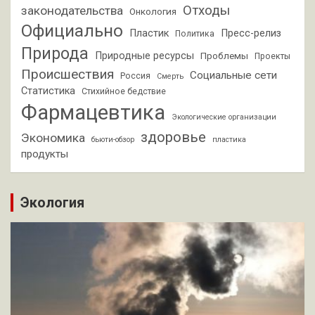
Отходы
законодательства
Онкология
Официально
Пластик
Пресс-релиз
Политика
Природа
Природные ресурсы
Проблемы
Проекты
Происшествия
Социальные сети
Россия
Смерть
Статистика
Стихийное бедствие
Фармацевтика
Экологические организации
здоровье
Экономика
бьюти-обзор
пластика
продукты
Экология