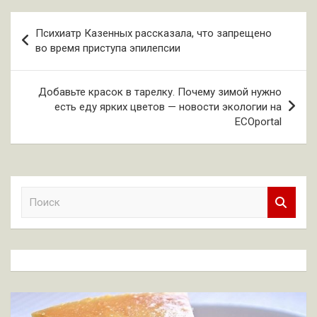
Навигация
Психиатр Казенных рассказала, что запрещено
по
во время приступа эпилепсии
записям
Добавьте красок в тарелку. Почему зимой нужно
есть еду ярких цветов — новости экологии на
ECOportal
П
о
и
с
к