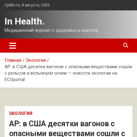
Перейти
Суббота, 8 августа, 2026
к
содержимому
In Health.
Медицинский журнал о здоровье и красоте.
Главная
Экология
AP: в США десятки вагонов с опасными веществами сошли
с рельсов и вспыхнули огнем — новости экологии на
ECOportal
ЭКОЛОГИЯ
AP: в США десятки вагонов с
опасными веществами сошли с