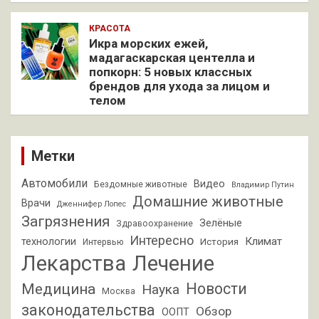
КРАСОТА
Икра морских ежей,
мадагаскарская центелла и
попкорн: 5 новых классных
брендов для ухода за лицом и
телом
Метки
Автомобили
Видео
Бездомные животные
Владимир Путин
Домашние животные
Врачи
Дженнифер Лопес
Загрязнения
Зелёные
Здравоохранение
Интересно
Климат
технологии
История
Интервью
Лекарства
Лечение
Новости
Медицина
Наука
Москва
законодательства
Обзор
ООПТ