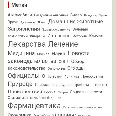
Метки
Автомобили
Видео
Бездомные животные
Владимир Путин
Домашние животные
Врачи
Дженнифер Лопес
Загрязнения
Зелёные
Здравоохранение
Интересно
Климат
технологии
История
Интервью
Лекарства
Лечение
Новости
Медицина
Наука
Москва
законодательства
Обзор
ООПТ
Отходы
законодательства
Онкология
Официально
Пластик
Пресс-релиз
Политика
Природа
Природные ресурсы
Проблемы
Проекты
Происшествия
Социальные сети
Россия
Смерть
Статистика
Стихийное бедствие
Фармацевтика
Экологические организации
здоровье
Экономика
бьюти-обзор
пластика