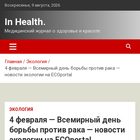
Перейти
Воскресенье, 9 августа, 2026
к
содержимому
In Health.
Медицинский журнал о здоровье и красоте.
Главная
Экология
4 февраля — Всемирный день борьбы против рака —
новости экологии на ECOportal
ЭКОЛОГИЯ
4 февраля — Всемирный день
борьбы против рака — новости
экологии на ECOportal