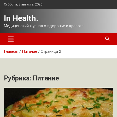
Перейти
Суббота, 8 августа, 2026
к
содержимому
In Health.
Медицинский журнал о здоровье и красоте.
Главная
Питание
Страница 2
Рубрика:
Питание