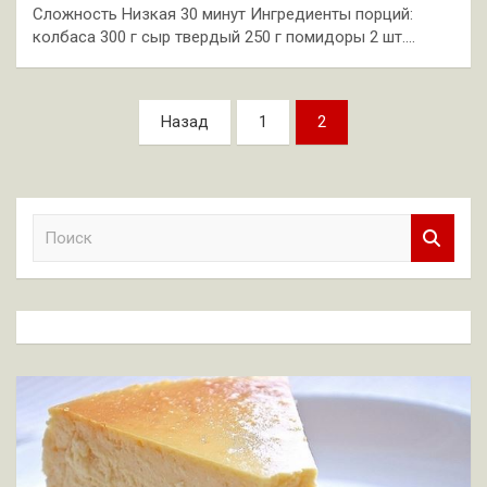
Сложность Низкая 30 минут Ингредиенты порций:
колбаса 300 г сыр твердый 250 г помидоры 2 шт.…
Пагинация
Назад
1
2
записей
П
о
и
с
к