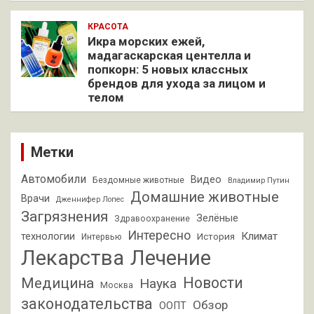
КРАСОТА
Икра морских ежей,
мадагаскарская центелла и
попкорн: 5 новых классных
брендов для ухода за лицом и
телом
Метки
Автомобили
Видео
Бездомные животные
Владимир Путин
Домашние животные
Врачи
Дженнифер Лопес
Загрязнения
Зелёные
Здравоохранение
Интересно
Климат
технологии
История
Интервью
Лекарства
Лечение
Новости
Медицина
Наука
Москва
законодательства
Обзор
ООПТ