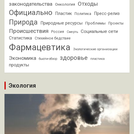
Отходы
законодательства
Онкология
Официально
Пластик
Пресс-релиз
Политика
Природа
Природные ресурсы
Проблемы
Проекты
Происшествия
Социальные сети
Россия
Смерть
Статистика
Стихийное бедствие
Фармацевтика
Экологические организации
здоровье
Экономика
бьюти-обзор
пластика
продукты
Экология