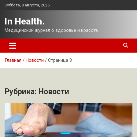
Перейти
Суббота, 8 августа, 2026
к
содержимому
In Health.
Медицинский журнал о здоровье и красоте.
Главная
Новости
Страница 8
Рубрика:
Новости