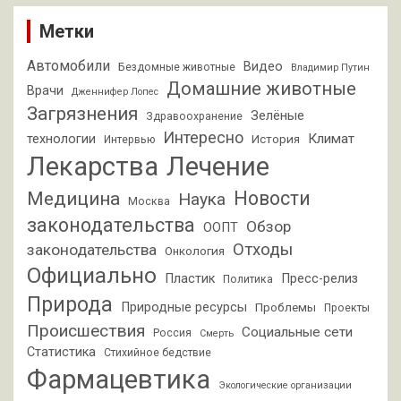
Метки
Автомобили
Видео
Бездомные животные
Владимир Путин
Домашние животные
Врачи
Дженнифер Лопес
Загрязнения
Зелёные
Здравоохранение
Интересно
Климат
технологии
История
Интервью
Лекарства
Лечение
Новости
Медицина
Наука
Москва
законодательства
Обзор
ООПТ
Отходы
законодательства
Онкология
Официально
Пластик
Пресс-релиз
Политика
Природа
Природные ресурсы
Проблемы
Проекты
Происшествия
Социальные сети
Россия
Смерть
Статистика
Стихийное бедствие
Фармацевтика
Экологические организации