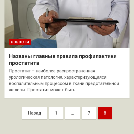
НОВОСТИ
Названы главные правила профилактики
простатита
Простатит – наиболее распространенная
урологическая патология, характеризующаяся
воспалительным процессом в ткани предстательной
железы. Простатит может быть…
Пагинация
Назад
1
…
7
8
записей